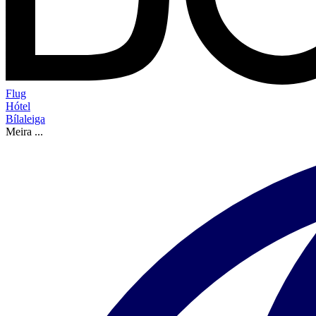
Flug
Hótel
Bílaleiga
Meira
...