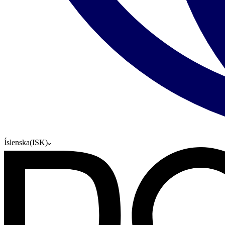
Íslenska
(
ISK
)